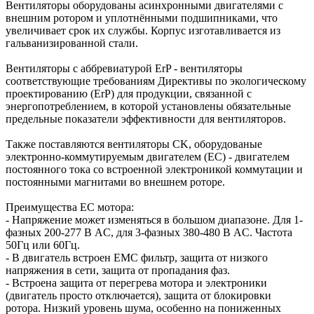
Вентиляторы оборудованы асинхронными двигателями с
внешним ротором и уплотнёнными подшипниками, что
увеличивает срок их службы. Корпус изготавливается из
гальванизированной стали.
Вентиляторы с аббревиатурой ErP - вентиляторы
соответствующие требованиям Директивы по экологическому
проектированию (ErP) для продукции, связанной с
энергопотреблением, в которой установлены обязательные
предельные показатели эффективности для вентиляторов.
Также поставляются вентиляторы СK, оборудованые
электронно-коммутируемым двигателем (EC) - двигателем
постоянного тока со встроенной электроникой коммутации и
постоянными магнитами во внешнем роторе.
Преимущества ЕС мотора:
- Напряжение может изменяться в большом диапазоне. Для 1-
фазных 200-277 В AC, для 3-фазных 380-480 В AC. Частота
50Гц или 60Гц.
- В двигатель встроен EMC фильтр, защита от низкого
напряжения в сети, защита от пропадания фаз.
- Встроена защита от перегрева мотора и электроники
(двигатель просто отключается), защита от блокировки
ротора. Низкий уровень шума, особенно на пониженных