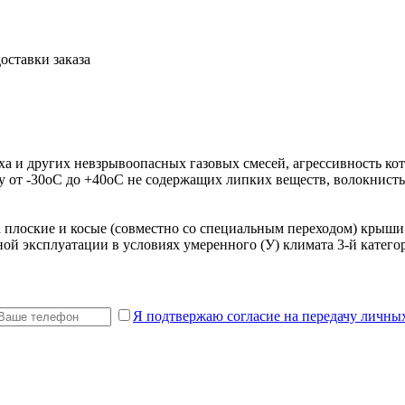
оставки заказа
ха и других невзрывоопасных газовых смесей, агрессивность к
у от -30oС до +40oС не содержащих липких веществ, волокнист
 плоские и косые (совместно со специальным переходом) крыш
ой эксплуатации в условиях умеренного (У) климата 3-й катег
Я подтвержаю согласие на передачу личны