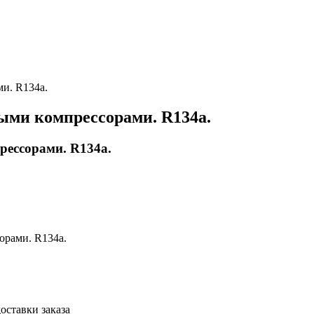
и. R134а.
ыми компрессорами. R134а.
ессорами. R134а.
орами. R134а.
оставки заказа