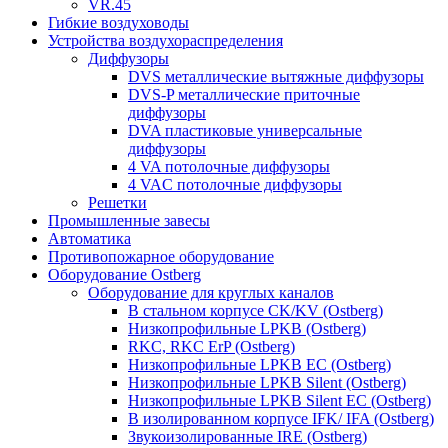
VR.45
Гибкие воздуховоды
Устройства воздухораспределения
Диффузоры
DVS металлические вытяжные диффузоры
DVS-P металлические приточные
диффузоры
DVA пластиковые универсальные
диффузоры
4 VA потолочные диффузоры
4 VAC потолочные диффузоры
Решетки
Промышленные завесы
Автоматика
Противопожарное оборудование
Оборудование Ostberg
Оборудование для круглых каналов
В стальном корпусе CK/KV (Ostberg)
Низкопрофильные LPKB (Ostberg)
RKC, RKC ErP (Ostberg)
Низкопрофильные LPKB EC (Ostberg)
Низкопрофильные LPKB Silent (Ostberg)
Низкопрофильные LPKB Silent EC (Ostberg)
В изолированном корпусе IFK/ IFA (Ostberg)
Звукоизолированные IRE (Ostberg)