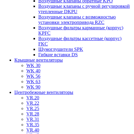
Воздушные клапаны обратные KPO
Воздушные клапаны с ручной регулировкой
утепленные DKPU
Воздушные клапаны с возможностью
установки электропривода RZС
Воздушные фильтры карманные (корпус)
KPFC
Воздушные фильтры кассетные (корпус)
FKC
Шумоглушители SPK
Гибкие вставки DS
Крышные вентиляторы
WK 30
WK 40
WK 56
WK 63
WK 90
Центробежные вентиляторы
VR.20
VR.22
VR.25
VR.28
VR.31
VR.35
VR.40