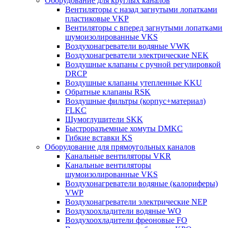
Оборудование для круглых каналов
Вентиляторы с назад загнутыми лопатками
пластиковые VKP
Вентиляторы с вперед загнутыми лопатками
шумоизолированные VKS
Воздухонагреватели водяные VWK
Воздухонагреватели электрические NEK
Воздушные клапаны с ручной регулировкой
DRCP
Воздушные клапаны утепленные KKU
Обратные клапаны RSK
Воздушные фильтры (корпус+материал)
FLKC
Шумоглушители SKK
Быстроразъемные хомуты DMKC
Гибкие вставки KS
Оборудование для прямоугольных каналов
Канальные вентиляторы VKR
Канальные вентиляторы
шумоизолированные VKS
Воздухонагреватели водяные (калориферы)
VWP
Воздухонагреватели электрические NEP
Воздухоохладители водяные WO
Воздухоохладители фреоновые FO