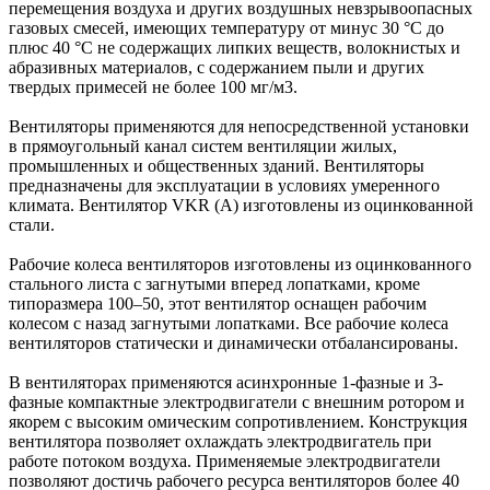
перемещения воздуха и других воздушных невзрывоопасных
газовых смесей, имеющих температуру от минус 30 °С до
плюс 40 °С не содержащих липких веществ, волокнистых и
абразивных материалов, с содержанием пыли и других
твердых примесей не более 100 мг/м3.
Вентиляторы применяются для непосредственной установки
в прямоугольный канал систем вентиляции жилых,
промышленных и общественных зданий. Вентиляторы
предназначены для эксплуатации в условиях умеренного
климата. Вентилятор VKR (A) изготовлены из оцинкованной
стали.
Рабочие колеса вентиляторов изготовлены из оцинкованного
стального листа с загнутыми вперед лопатками, кроме
типоразмера 100–50, этот вентилятор оснащен рабочим
колесом с назад загнутыми лопатками. Все рабочие колеса
вентиляторов статически и динамически отбалансированы.
В вентиляторах применяются асинхронные 1-фазные и 3-
фазные компактные электродвигатели с внешним ротором и
якорем с высоким омическим сопротивлением. Конструкция
вентилятора позволяет охлаждать электродвигатель при
работе потоком воздуха. Применяемые электродвигатели
позволяют достичь рабочего ресурса вентиляторов более 40